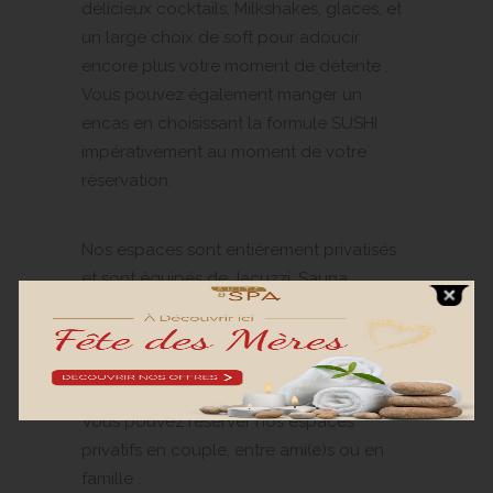
délicieux cocktails, Milkshakes, glaces, et
un large choix de soft pour adoucir
encore plus votre moment de détente .
Vous pouvez également manger un
encas en choisissant la formule SUSHI
impérativement au moment de votre
réservation.
Nos espaces sont entièrement privatisés
et sont équipés de Jacuzzi, Sauna,
Hammam et douche à effet pluie .
Nos espaces sont privatisables sur
rendez-vous et pour des créneaux de
1h30 ou 2h00.
Vous pouvez réserver nos espaces
privatifs en couple, entre ami(e)s ou en
famille .