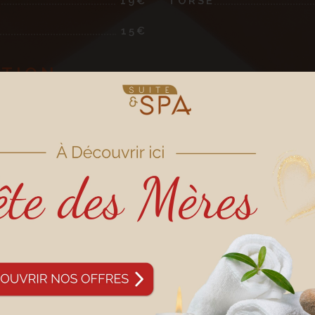
19€
TORSE
15€
ATION
S
SIQUE + AISSELLES
ASSIQUE + AISSELLES