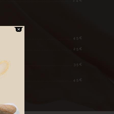
24€
45€
25€
35€
45€