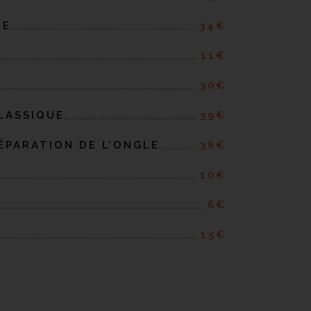
UE
34€
11€
30€
CLASSIQUE
39€
ÉPARATION DE L’ONGLE
38€
10€
6€
15€