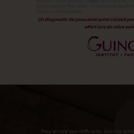
en profondeur grâce à 3 étapes associant techno
(gommage Dermabrasion + modelage à l’acide hy
masque procollagène).
Un diagnostic de peau ainsi qu’un conseil pe
offert lors de votre soi
Pour encore plus d’efficacité, tous nos soin