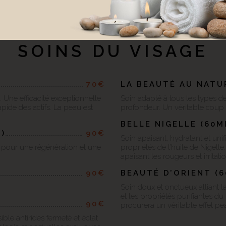
SOINS DU VISAGE
70€
LA BEAUTÉ AU NATUR
 Une efficacité exceptionnelle
Soin adapté à tous les types de 
apide des actifs. La peau est
profondeur. Un véritable coup
BELLE NIGELLE (60MI
)
90€
Soin apaisant, hydratant et uni
c pour une régénération et une
propriétés de l’huile de Nigell
apaisant les rougeurs et irritat
90€
BEAUTÉ D’ORIENT (6
Soin doux et onctueux alliant l
et les propriétés purifiantes du
90€
procurera un véritable effet pe
ible antirides fermeté et éclat