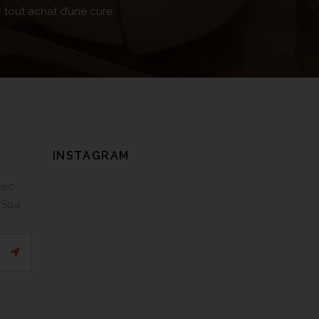
 tout achat d’une cure
INSTAGRAM
vec
 Spa