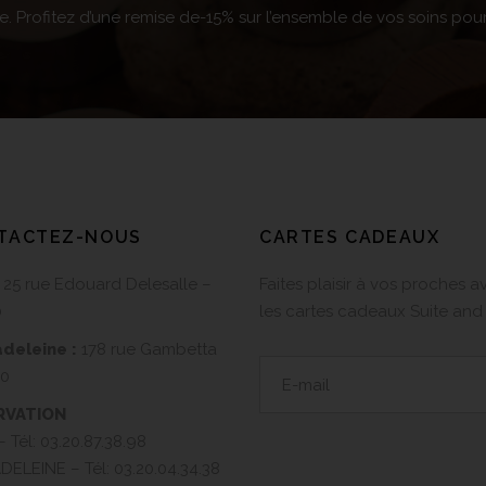
 Profitez d’une remise de-15% sur l’ensemble de vos soins pour
TACTEZ-NOUS
CARTES CADEAUX
25 rue Edouard Delesalle –
Faites plaisir à vos proches a
0
les cartes cadeaux Suite and
deleine :
178 rue Gambetta
10
RVATION
– Tél:
03.20.87.38.98
DELEINE – Tél:
03.20.04.34.38