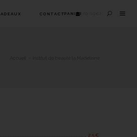
PANIER
(
0,00
€
)
CADEAUX
CONTACT
AUCUN PRODUIT DANS LE
PANIER.
Accueil
-
Institut de beauté la Madeleine
25€