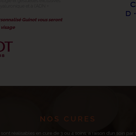
logie et gestuelles exclusives
aluronique et à l’ADN +
rsonnalisé Guinot vous seront
n visage
NOS CURES
s sont réalisables en cure de 3 ou 4 soins, a raison d’un soin 