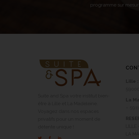
programme sur mesure.
CON
Lille :
5900
Suite and Spa votre institut bien-
La Ma
être à Lille et La Madeleine.
– 591
Voyagez dans nos espaces
RESE
privatifs pour un moment de
LILLE 
détente unique !
LA MA