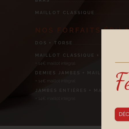
BRAS
MAILLOT CLASSIQUE
NOS FORFAITS ÉPIL
DOS + TORSE
MAILLOT CLASSIQUE + AISSELLE
+ 14€ maillot intégral
DEMIES JAMBES + MAILLOT CLAS
+ 14€ maillot intégral
JAMBES ENTIÈRES + MAILLOT CL
+ 14€ maillot intégral