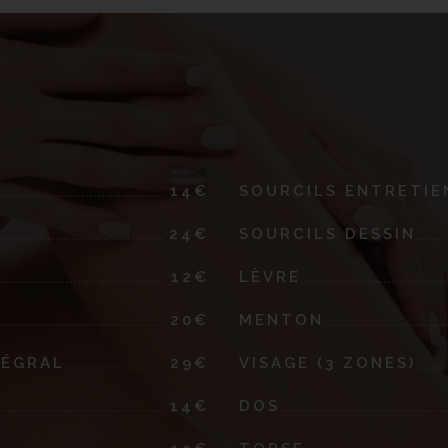
14€
SOURCILS ENTRETIE
24€
SOURCILS DESSIN
12€
LÈVRE
20€
MENTON
TÉGRAL
29€
VISAGE (3 ZONES)
14€
DOS