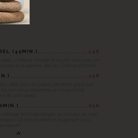
EL (45MIN.)
49€
peau, il nettoie, hydrate et nourrit votre peau en
 d’éclat de la gamme «Bio by Charme d’Orient»
N.)
59€
fiant, idéal pour les peaux sensibles grâce aux
e. Ce soin vous redonnera un coup d’éclat
ions de votre peau.
0MIN.)
65€
a richesse de l’huile d’Argan, la douceur du miel
 rassoul. Ce soin purifiant et oxygénant vous
au neuve !