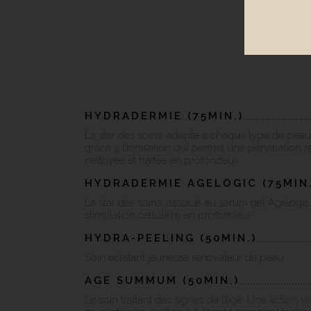
HYDRADERMIE (75MIN.)
La star des soins, adapté à chaque type de peau.
grâce à l’ionisation qui permet une pénétration r
nettoyée et traitée en profondeur.
HYDRADERMIE AGELOGIC (75MIN.
La star des soins, associé au sérum gel Agelogi
stimulation cellulaire en profondeur.
HYDRA-PEELING (50MIN.)
Soin éclatant jeunesse rénovateur de peau.
AGE SUMMUM (50MIN.)
Le soin traitant des signes de l’âge. Une action vis