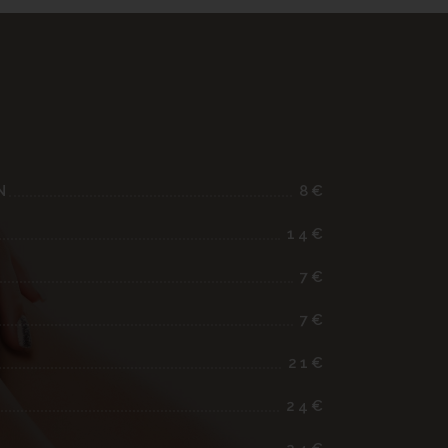
N
8€
14€
7€
7€
21€
24€