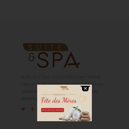
Suite and Spa votre institut bien-être à
Lille et La Madeleine. Voyagez dans nos
espaces privatifs pour un moment de
détente unique !