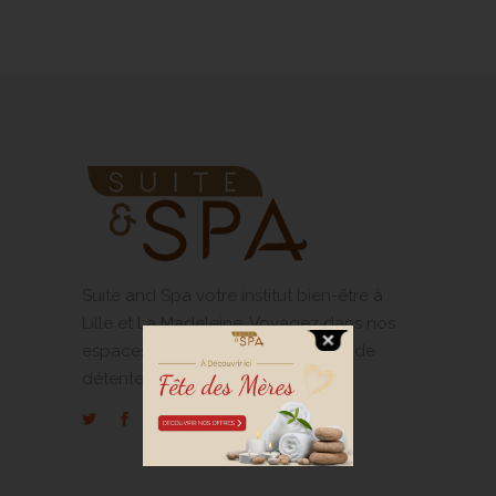
Suite and Spa votre institut bien-être à
Lille et La Madeleine. Voyagez dans nos
espaces privatifs pour un moment de
détente unique !