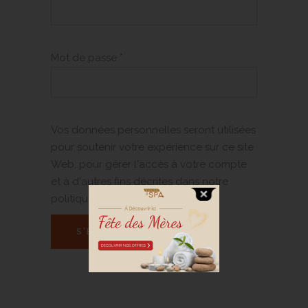
Mot de passe
*
Vos données personnelles seront utilisées
pour soutenir votre expérience sur ce site
Web, pour gérer l'accès à votre compte
et à d'autres fins décrites dans notre
politique de confidentialité
.
S’ENREGISTRER