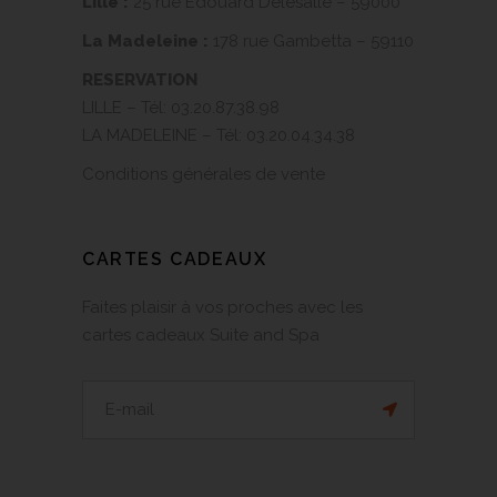
Lille :
25 rue Edouard Delesalle – 59000
La Madeleine :
178 rue Gambetta – 59110
RESERVATION
LILLE – Tél:
03.20.87.38.98
LA MADELEINE – Tél:
03.20.04.34.38
Conditions générales de vente
CARTES CADEAUX
Faites plaisir à vos proches avec les
cartes cadeaux Suite and Spa