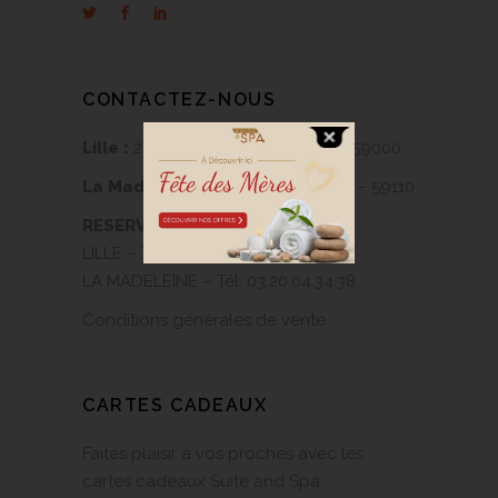
CONTACTEZ-NOUS
Lille :
25 rue Edouard Delesalle – 59000
La Madeleine :
178 rue Gambetta – 59110
RESERVATION
LILLE – Tél:
03.20.87.38.98
LA MADELEINE – Tél:
03.20.04.34.38
Conditions générales de vente
CARTES CADEAUX
Faites plaisir à vos proches avec les
cartes cadeaux Suite and Spa